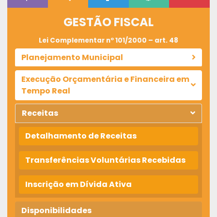
GESTÃO FISCAL
Lei Complementar nº 101/2000 – art. 48
Planejamento Municipal
Execução Orçamentária e Financeira em
Tempo Real
Receitas
Detalhamento de Receitas
Transferências Voluntárias Recebidas
Inscrição em Dívida Ativa
Disponibilidades